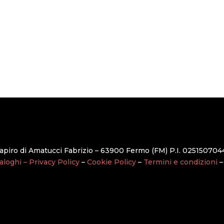
apiro di Amatucci Fabrizio – 63900 Fermo (FM) P.I. 025150704
aloghi –
Privacy Policy
–
Cookie Policy
–
Termini e condizioni