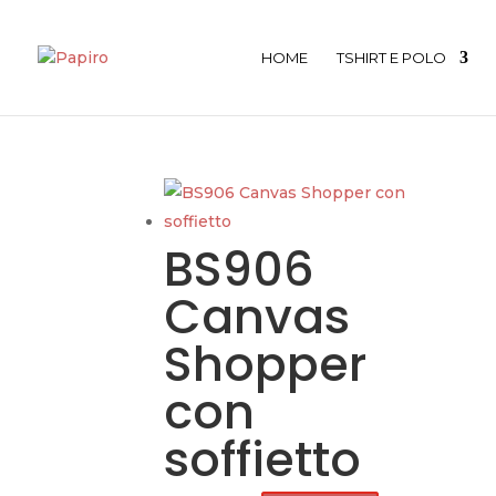
HOME
TSHIRT E POLO
BS906
Canvas
Shopper
con
soffietto